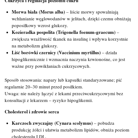
Cukrzyca i regulacja poziomu cukru
Morwa biała (Morus alba)
– liście morwy spowalniają
wchłanianie węglowodanów w jelitach, dzięki czemu obniżają
poposiłkowy wzrost glukozy.
Kozieradka pospolita (Trigonella foenum-graecum)
–
zwiększa wrażliwość tkanek na insulinę i wpływa korzystnie
na metabolizm glukozy.
Liść borówki czernicy (Vaccinium myrtillus)
– działa
hipoglikemicznie i wzmacnia naczynia krwionośne, co jest
ważne przy powikłaniach cukrzycowych.
Sposób stosowania: napary lub kapsułki standaryzowane; pić
regularnie 20–30 minut przed posiłkiem.
Uwaga: nie należy łączyć z lekami przeciwcukrzycowymi bez
konsultacji z lekarzem – ryzyko hipoglikemii.
Cholesterol i zdrowie serca
Karczoch zwyczajny (Cynara scolymus)
– pobudza
produkcję żółci i ułatwia metabolizm lipidów, obniża poziom
cholesterolu LDL.