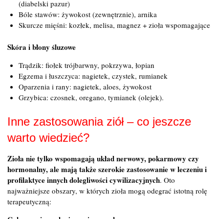
(diabelski pazur)
Bóle stawów: żywokost (zewnętrznie), arnika
Skurcze mięśni: kozłek, melisa, magnez + zioła wspomagające
Skóra i błony śluzowe
Trądzik: fiołek trójbarwny, pokrzywa, łopian
Egzema i łuszczyca: nagietek, czystek, rumianek
Oparzenia i rany: nagietek, aloes, żywokost
Grzybica: czosnek, oregano, tymianek (olejek).
Inne zastosowania ziół – co jeszcze
warto wiedzieć?
Zioła nie tylko wspomagają układ nerwowy, pokarmowy czy
hormonalny, ale mają także szerokie zastosowanie w leczeniu i
profilaktyce innych dolegliwości cywilizacyjnych
. Oto
najważniejsze obszary, w których zioła mogą odegrać istotną rolę
terapeutyczną: