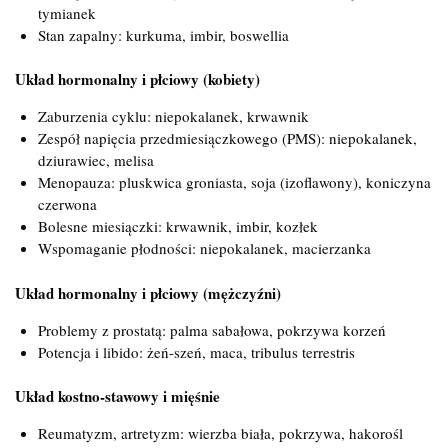
tymianek
Stan zapalny: kurkuma, imbir, boswellia
Układ hormonalny i płciowy (kobiety)
Zaburzenia cyklu: niepokalanek, krwawnik
Zespół napięcia przedmiesiączkowego (PMS): niepokalanek,
dziurawiec, melisa
Menopauza: pluskwica groniasta, soja (izoflawony), koniczyna
czerwona
Bolesne miesiączki: krwawnik, imbir, kozłek
Wspomaganie płodności: niepokalanek, macierzanka
Układ hormonalny i płciowy (mężczyźni)
Problemy z prostatą: palma sabałowa, pokrzywa korzeń
Potencja i libido: żeń-szeń, maca, tribulus terrestris
Układ kostno-stawowy i mięśnie
Reumatyzm, artretyzm: wierzba biała, pokrzywa, hakorośl