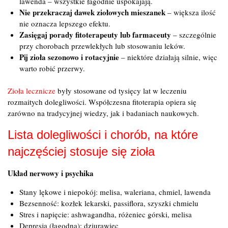
lawenda – wszystkie łagodnie uspokajają.
Nie przekraczaj dawek ziołowych mieszanek
– większa ilość
nie oznacza lepszego efektu.
Zasięgaj porady fitoterapeuty lub farmaceuty
– szczególnie
przy chorobach przewlekłych lub stosowaniu leków.
Pij zioła sezonowo i rotacyjnie
– niektóre działają silnie, więc
warto robić przerwy.
Zioła lecznicze
były stosowane od tysięcy lat w leczeniu
rozmaitych dolegliwości. Współczesna fitoterapia opiera się
zarówno na tradycyjnej wiedzy, jak i badaniach naukowych.
Lista dolegliwości i chorób, na które
najczęściej stosuje się zioła
Układ nerwowy i psychika
Stany lękowe i niepokój: melisa, waleriana, chmiel, lawenda
Bezsenność: kozłek lekarski, passiflora, szyszki chmielu
Stres i napięcie: ashwagandha, różeniec górski, melisa
Depresja (łagodna): dziurawiec