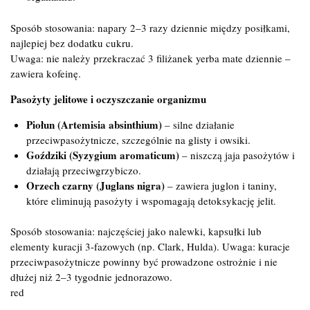
Sposób stosowania: napary 2–3 razy dziennie między posiłkami,
najlepiej bez dodatku cukru.
Uwaga: nie należy przekraczać 3 filiżanek yerba mate dziennie –
zawiera kofeinę.
Pasożyty jelitowe i oczyszczanie organizmu
Piołun (Artemisia absinthium)
– silne działanie
przeciwpasożytnicze, szczególnie na glisty i owsiki.
Goździki (Syzygium aromaticum)
– niszczą jaja pasożytów i
działają przeciwgrzybiczo.
Orzech czarny (Juglans nigra)
– zawiera juglon i taniny,
które eliminują pasożyty i wspomagają detoksykację jelit.
Sposób stosowania: najczęściej jako nalewki, kapsułki lub
elementy kuracji 3-fazowych (np. Clark, Hulda). Uwaga: kuracje
przeciwpasożytnicze powinny być prowadzone ostrożnie i nie
dłużej niż 2–3 tygodnie jednorazowo.
red