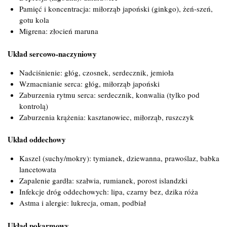
Pamięć i koncentracja: miłorząb japoński (ginkgo), żeń-szeń,
gotu kola
Migrena: złocień maruna
Układ sercowo-naczyniowy
Nadciśnienie: głóg, czosnek, serdecznik, jemioła
Wzmacnianie serca: głóg, miłorząb japoński
Zaburzenia rytmu serca: serdecznik, konwalia (tylko pod
kontrolą)
Zaburzenia krążenia: kasztanowiec, miłorząb, ruszczyk
Układ oddechowy
Kaszel (suchy/mokry): tymianek, dziewanna, prawoślaz, babka
lancetowata
Zapalenie gardła: szałwia, rumianek, porost islandzki
Infekcje dróg oddechowych: lipa, czarny bez, dzika róża
Astma i alergie: lukrecja, oman, podbiał
Układ pokarmowy