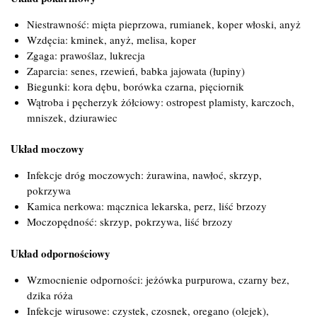
Niestrawność: mięta pieprzowa, rumianek, koper włoski, anyż
Wzdęcia: kminek, anyż, melisa, koper
Zgaga: prawoślaz, lukrecja
Zaparcia: senes, rzewień, babka jajowata (łupiny)
Biegunki: kora dębu, borówka czarna, pięciornik
Wątroba i pęcherzyk żółciowy: ostropest plamisty, karczoch,
mniszek, dziurawiec
Układ moczowy
Infekcje dróg moczowych: żurawina, nawłoć, skrzyp,
pokrzywa
Kamica nerkowa: mącznica lekarska, perz, liść brzozy
Moczopędność: skrzyp, pokrzywa, liść brzozy
Układ odpornościowy
Wzmocnienie odporności: jeżówka purpurowa, czarny bez,
dzika róża
Infekcje wirusowe: czystek, czosnek, oregano (olejek),