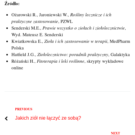
Źródło:
Ożarowski R., Jaroniewski W.,
Rośliny lecznicze i ich
praktyczne zastosowanie
, PZWL
Senderski M.E.,
Prawie wszystko o ziołach i ziołolecznictwie
,
Wyd. Mateusz E. Senderski
Kwiatkowska E.,
Zioła i ich zastosowanie w terapii
, MedPharm
Polska
Hatfield J.G.,
Ziołolecznictwo: poradnik praktyczny
, Galaktyka
Różański H.,
Fitoterapia i leki roślinne
, skrypty wykładowe
online
Previous
PREVIOUS
Nawigacja
Jakich ziół nie łączyć ze sobą?
wpisu
Next
NEXT