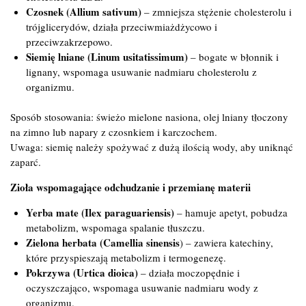
Czosnek (Allium sativum)
– zmniejsza stężenie cholesterolu i
trójglicerydów, działa przeciwmiażdżycowo i
przeciwzakrzepowo.
Siemię lniane (Linum usitatissimum)
– bogate w błonnik i
lignany, wspomaga usuwanie nadmiaru cholesterolu z
organizmu.
Sposób stosowania: świeżo mielone nasiona, olej lniany tłoczony
na zimno lub napary z czosnkiem i karczochem.
Uwaga: siemię należy spożywać z dużą ilością wody, aby uniknąć
zaparć.
Zioła wspomagające odchudzanie i przemianę materii
Yerba mate (Ilex paraguariensis)
– hamuje apetyt, pobudza
metabolizm, wspomaga spalanie tłuszczu.
Zielona herbata (Camellia sinensis
) – zawiera katechiny,
które przyspieszają metabolizm i termogenezę.
Pokrzywa (Urtica dioica)
– działa moczopędnie i
oczyszczająco, wspomaga usuwanie nadmiaru wody z
organizmu.