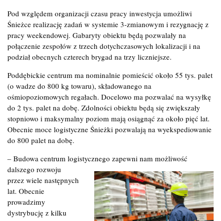
Pod względem organizacji czasu pracy inwestycja umożliwi
Śnieżce realizację zadań w systemie 3-zmianowym i rezygnację z
pracy weekendowej. Gabaryty obiektu będą pozwalały na
połączenie zespołów z trzech dotychczasowych lokalizacji i na
podział obecnych czterech brygad na trzy liczniejsze.
Poddębickie centrum ma nominalnie pomieścić około 55 tys. palet
(o wadze do 800 kg towaru), składowanego na
ośmiopoziomowych regałach. Docelowo ma pozwalać na wysyłkę
do 2 tys. palet na dobę. Zdolności obiektu będą się zwiększały
stopniowo i maksymalny poziom mają osiągnąć za około pięć lat.
Obecnie moce logistyczne Śnieżki pozwalają na wyekspediowanie
do 800 palet na dobę.
– Budowa centrum logistycznego zapewni nam możliwość
dalszego
rozwoju
przez wiele następnych
lat. Obecnie
prowadzimy
dystrybucję z kilku