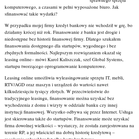
komputerowego, a czasami w pełni wyposażone biuro. Jak
sfinansować takie wydatki?
W przypadku mojej firmy kredyt bankowy nie wchodził w grę, bo
działamy krócej niż rok. Finansowanie z banku jest drogie i
niedostępne bez historii finansowej firmy. Dlatego szukałem
finansowania dostępnego dla startupów, wygodnego i bez
zbędnych formalności. Najlepszym rozwiązaniem okazał się
leasing online– mówi Karol Kaliszczak, szef Global Systems,
startupu tworzącego oprogramowanie komputerowe.
Leasing online umożliwia wyleasingowanie sprzętu IT, mebli,
RTV/AGD oraz maszyn i urządzeń do wartości nawet
kilkudziesięciu tysięcy złotych. W przeciwieństwie do
tradycyjnego leasingu, finansowanie można uzyskać bez
wychodzenia z domu i wizyty w oddziale banku czy innej
instytucji finansowej. Wszystko odbywa się przez Internet. Usługa
jest skierowana także do startupów. Finansowanie może uzyskać
firma dowolnej wielkości – wystarczy, że została zarejestrowana na
terenie RP, a jej właściciel ma dobrą historię kredytową –
regularnie spłacał kredyt albo kartę kredytową.