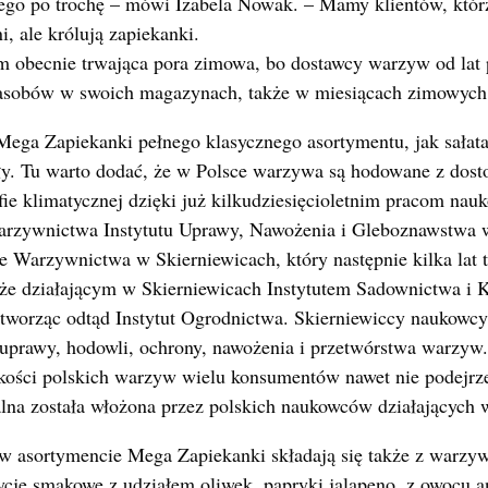
ego po trochę – mówi Izabela Nowak. – Mamy klientów, któ
ni, ale królują zapiekanki.
m obecnie trwająca pora zimowa, bo dostawcy warzyw od lat p
zasobów w swoich magazynach, także w miesiącach zimowych
Mega Zapiekanki pełnego klasycznego asortymentu, jak sałat
uły. Tu warto dodać, że w Polsce warzywa są hodowane z dos
fie klimatycznej dzięki już kilkudziesięcioletnim pracom na
rzywnictwa Instytutu Uprawy, Nawożenia i Gleboznawstwa 
e Warzywnictwa w Skierniewicach, który następnie kilka lat
kże działającym w Skierniewicach Instytutem Sadownictwa i K
tworząc odtąd Instytut Ogrodnictwa. Skierniewiccy naukowcy 
uprawy, hodowli, ochrony, nawożenia i przetwórstwa warzyw. 
akości polskich warzyw wielu konsumentów nawet nie podejrze
na została włożona przez polskich naukowców działających w 
e w asortymencie Mega Zapiekanki składają się także z warzy
je smakowe z udziałem oliwek, papryki jalapeno, z owocu an