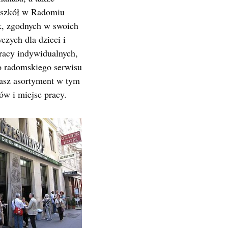
 szkół w Radomiu
ek, zgodnych w swoich
zych dla dzieci i
racy indywidualnych,
o radomskiego serwisu
asz asortyment w tym
w i miejsc pracy.