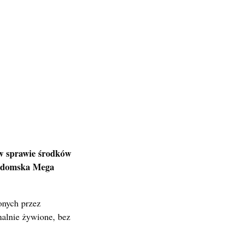
 w sprawie środków
radomska Mega
onych przez
nalnie żywione, bez