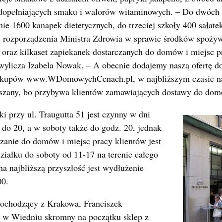
 dopełniających smaku i walorów witaminowych. – Do dwóch
ie 1600 kanapek dietetycznych, do trzeciej szkoły 400 sałat
rozporządzenia Ministra Zdrowia w sprawie środków spożywc
 oraz kilkaset zapiekanek dostarczanych do domów i miejsc p
 wylicza Izabela Nowak. – A obecnie dodajemy naszą ofertę d
 zakupów www.WDomowychCenach.pl, w najbliższym czasie n
kszany, bo przybywa klientów zamawiających dostawy do domó
 przy ul. Traugutta 51 jest czynny w dni
 do 20, a w soboty także do godz. 20, jednak
czanie do domów i miejsc pracy klientów jest
iałku do soboty od 11-17 na terenie całego
 najbliższą przyszłość jest wydłużenie
00.
ochodzący z Krakowa, Franciszek
ł w Wiedniu skromny na początku sklep z