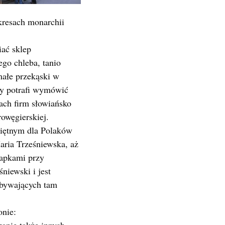
kresach monarchii
iać sklep
go chleba, tanio
 małe przekąski w
ry potrafi wymówić
ach firm słowiańsko
owęgierskiej.
miętnym dla Polaków
aria Trześniewska, aż
napkami przy
niewski i jest
ybywających tam
onie: