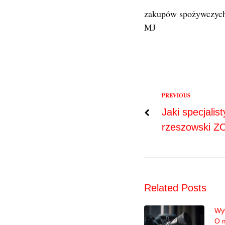
zakupów spożywczych
MJ
Previous
PREVIOUS
Nawigac
Jaki specjalis
rzeszowski Z
wpisu
Related Posts
Wyw
O 