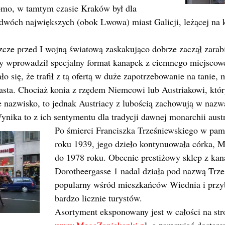
mo, w tamtym czasie Kraków był dla
dwóch największych (obok Lwowa) miast Galicji, leżącej na 
zcze przed I wojną światową zaskakująco dobrze zaczął zarab
ry wprowadził specjalny format kanapek z ciemnego miejscowe
o się, że trafił z tą ofertą w duże zapotrzebowanie na tanie,
asta. Chociaż konia z rzędem Niemcowi lub Austriakowi, któ
e nazwisko, to jednak Austriacy z lubością zachowują w nazw
nika to z ich sentymentu dla tradycji dawnej monarchii austr
Po śmierci Franciszka Trześniewskiego w pa
roku 1939, jego dzieło kontynuowała córka, M
do 1978 roku. Obecnie prestiżowy sklep z ka
Dorotheergasse 1 nadal działa pod nazwą Trześ
popularny wśród mieszkańców Wiednia i prz
bardzo licznie turystów.
Asortyment eksponowany jest w całości na str