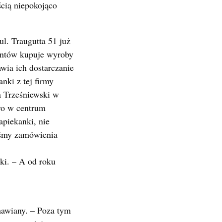
ścią niepokojąco
l. Traugutta 51 już
entów kupuje wyroby
wia ich dostarczanie
nki z tej firmy
a Trześniewski w
ro w centrum
piekanki, nie
iśmy zamówienia
ki. – A od roku
amawiany. – Poza tym