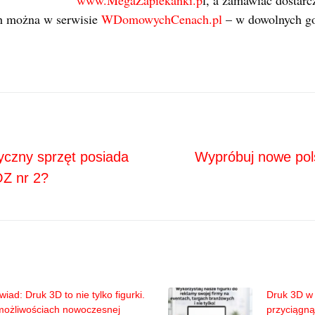
www.MegaZapiekanki.p
l, a zamawiać dostarc
 można w serwisie
WDomowychCenach.pl
– w dowolnych go
Next
ja
tyczny sprzęt posiada
Wypróbuj nowe pol
OZ nr 2?
iad: Druk 3D to nie tylko figurki.
Druk 3D w 
możliwościach nowoczesnej
przyciągną