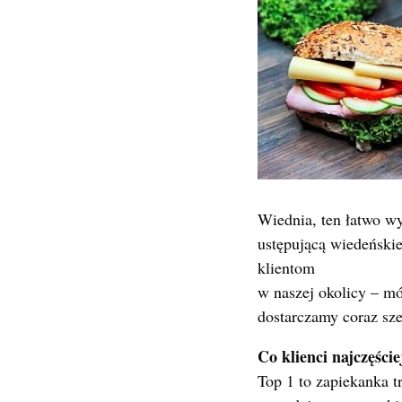
Wiednia, ten łatwo w
ustępującą wiedeński
klientom
w naszej okolicy – m
dostarczamy coraz sze
Co klienci najczęści
Top 1 to zapiekanka t