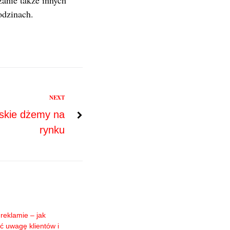
zanie także innych
dzinach.
NEXT
skie dżemy na
rynku
reklamie – jak
ć uwagę klientów i