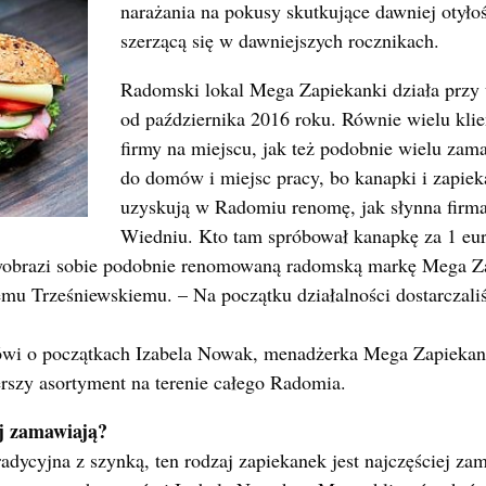
narażania na pokusy skutkujące dawniej otyło
szerzącą się w dawniejszych rocznikach.
Radomski lokal Mega Zapiekanki działa przy u
od października 2016 roku. Równie wielu kli
firmy na miejscu, jak też podobnie wielu zama
do domów i miejsc pracy, bo kanapki i zapieka
uzyskują w Radomiu renomę, jak słynna firm
Wiedniu. Kto tam spróbował kanapkę za 1 eu
yobrazi sobie podobnie renomowaną radomską markę Mega Za
emu Trześniewskiemu. – Na początku działalności dostarczal
ówi o początkach Izabela Nowak, menadżerka Mega Zapiekan
rszy asortyment na terenie całego Radomia.
ej zamawiają?
radycyjna z szynką, ten rodzaj zapiekanek jest najczęściej z