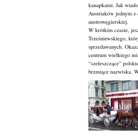
kanapkami. Jak wiado
Austriaków jednym z 
austrowęgierskiej.
W krótkim czasie, jes
Trześniewskiego, któ
sprzedawanych. Okazał
centrum wielkiego mi
“szeleszczące” polski
brzmiące nazwiska. Wy