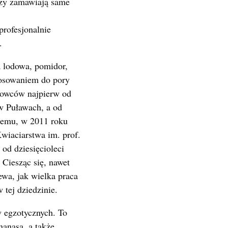
rzy zamawiają same
rofesjonalnie
.
a lodowa, pomidor,
tosowaniem do pory
ukowców najpierw od
w Puławach, a od
 temu, w 2011 roku
wiaciarstwa im. prof.
od dziesięcioleci
Ciesząc się, nawet
wa, jak wielka praca
tej dziedzinie.
w egzotycznych. To
anasa, a także