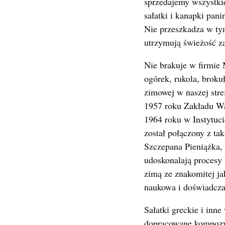
sprzedajemy wszystki
sałatki i kanapki pani
Nie przeszkadza w ty
utrzymują świeżość 
Nie brakuje w firmie 
ogórek, rukola, brok
zimowej w naszej stre
1957 roku Zakładu Wa
1964 roku w Instytuci
został połączony z ta
Szczepana Pieniążka, 
udoskonalają procesy 
zimą ze znakomitej j
naukowa i doświadczal
Sałatki greckie i inn
dopracowane kompozyc